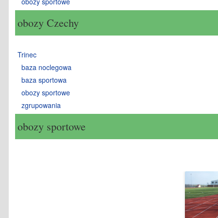
obozy sportowe
obozy Czechy
Trinec
baza noclegowa
baza sportowa
obozy sportowe
zgrupowania
obozy sportowe