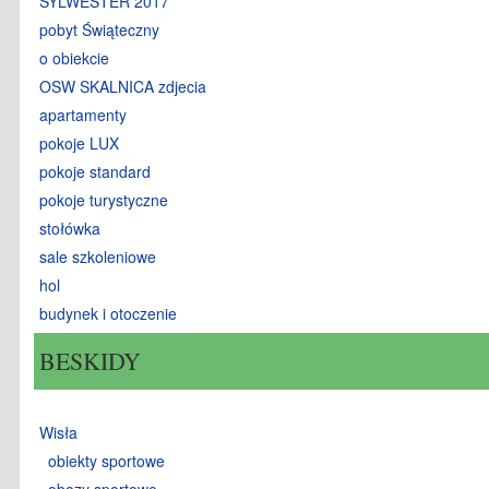
SYLWESTER 2017
pobyt Świąteczny
o obiekcie
OSW SKALNICA zdjecia
apartamenty
pokoje LUX
pokoje standard
pokoje turystyczne
stołówka
sale szkoleniowe
hol
budynek i otoczenie
BESKIDY
Wisła
obiekty sportowe
obozy sportowe