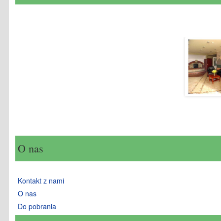
O nas
Kontakt z nami
O nas
Do pobrania