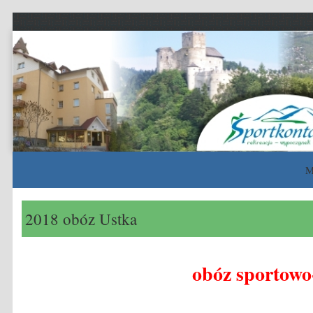
Sportkontakt
rekreacja – wypoczynek – sport
M
Skip to content
2018 obóz Ustka
obóz sportow