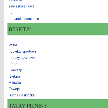
sale szkoleniowe
hol
budynek i otoczenie
BESKIDY
Wisła
obiekty sportowe
obozy sportowe
ferie
wakacje
Istebna
Milówka
Zawoja
Sucha Beskidzka
TATRY PIENINY