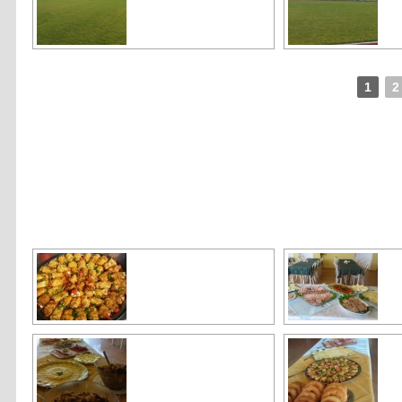
1
2
[SHOW AS