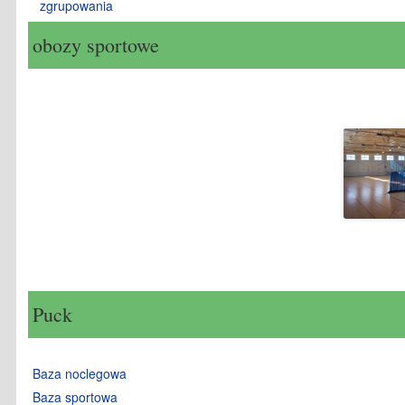
zgrupowania
obozy sportowe
Puck
Baza noclegowa
Baza sportowa