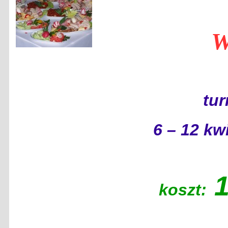
W
tur
6 – 12 kw
1
koszt: