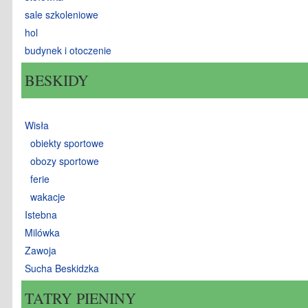
sale szkoleniowe
hol
budynek i otoczenie
BESKIDY
Wisła
obiekty sportowe
obozy sportowe
ferie
wakacje
Istebna
Milówka
Zawoja
Sucha Beskidzka
TATRY PIENINY