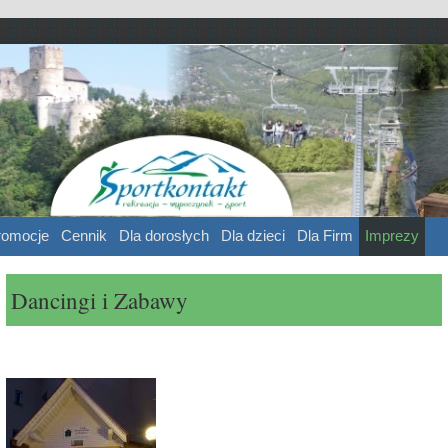
ntakt
 sport
romocje
Cennik
Dla dorosłych
Dla dzieci
Dla Firm
Imprezy
Dancingi i Zabawy