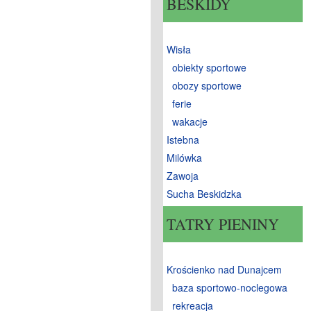
BESKIDY
Wisła
obiekty sportowe
obozy sportowe
ferie
wakacje
Istebna
Milówka
Zawoja
Sucha Beskidzka
TATRY PIENINY
Krościenko nad Dunajcem
baza sportowo-noclegowa
rekreacja