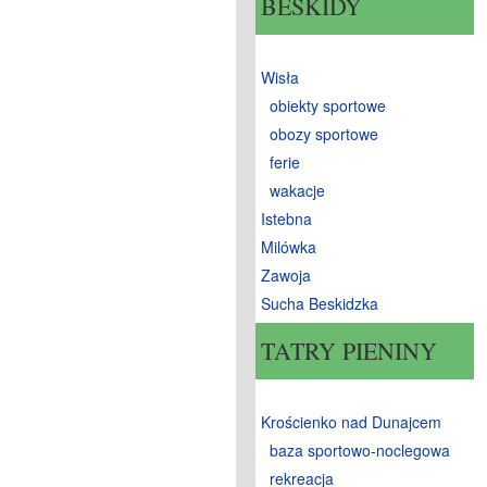
BESKIDY
Wisła
obiekty sportowe
obozy sportowe
ferie
wakacje
Istebna
Milówka
Zawoja
Sucha Beskidzka
TATRY PIENINY
Krościenko nad Dunajcem
baza sportowo-noclegowa
rekreacja