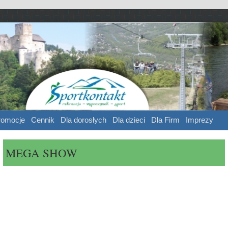
ntakt
 sport
romocje
Cennik
Dla dorosłych
Dla dzieci
Dla Firm
Imprezy
MEGA SHOW
[SHOW AS SLIDESHOW]