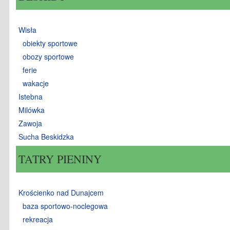
Wisła
obiekty sportowe
obozy sportowe
ferie
wakacje
Istebna
Milówka
Zawoja
Sucha Beskidzka
TATRY PIENINY
Krościenko nad Dunajcem
baza sportowo-noclegowa
rekreacja