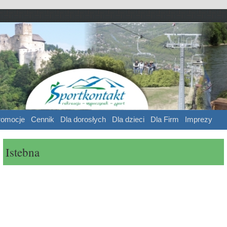
ntakt
 sport
romocje
Cennik
Dla dorosłych
Dla dzieci
Dla Firm
Imprezy
Istebna