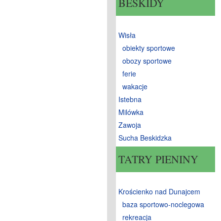
BESKIDY
Wisła
obiekty sportowe
obozy sportowe
ferie
wakacje
Istebna
Milówka
Zawoja
Sucha Beskidzka
TATRY PIENINY
Krościenko nad Dunajcem
baza sportowo-noclegowa
rekreacja