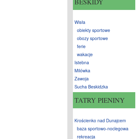
BESKIDY
Wisła
obiekty sportowe
obozy sportowe
ferie
wakacje
Istebna
Milówka
Zawoja
Sucha Beskidzka
TATRY PIENINY
Krościenko nad Dunajcem
baza sportowo-noclegowa
rekreacja