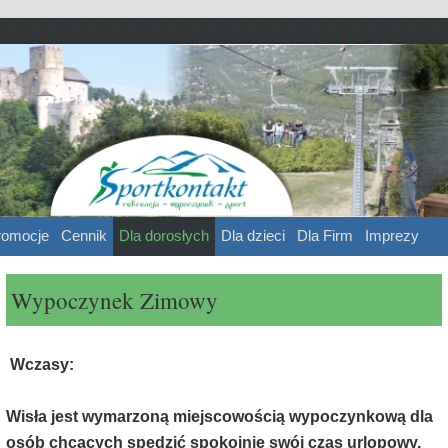
ntakt
 sport
romocje
Cennik
Dla dorosłych
Dla dzieci
Dla Firm
Imprezy
Wypoczynek Zimowy
Wczasy:
Wisła jest wymarzoną miejscowością wypoczynkową dla
osób chcących spędzić spokojnie swój czas urlopowy.