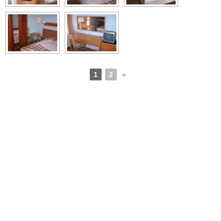
1
2
►