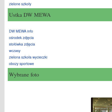
zielone szkoły
Ustka DW MEWA
DW MEWA info
ośrodek zdjęcia
stołówka zdjęcia
wczasy
zielona szkoła wycieczki
obozy sportowe
Wybrane foto