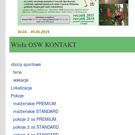
30.04 – 05.05.2019
Wisła OSW KONTAKT
czytaj więcej
obozy sportowe
ferie
wakacje
Lokalizacja
Pokoje
małżeńskie PREMIUM
małżeńskie STANDARD
pokoje 2 os PREMIUM
pokoje 2 os STANDARD
pokoje 3 os STANDARD