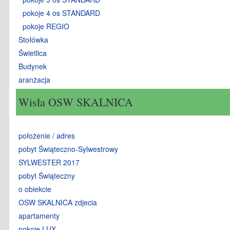
pokoje 4 os STANDARD
pokoje REGIO
Stołówka
Świetlica
Budynek
aranżacja
Wisła OSW SKALNICA
położenie / adres
pobyt Świąteczno-Sylwestrowy
SYLWESTER 2017
pobyt Świąteczny
o obiekcie
OSW SKALNICA zdjecia
apartamenty
pokoje LUX