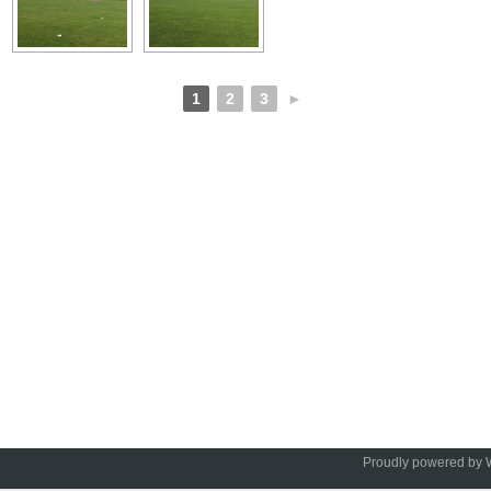
1
2
3
►
Proudly powered by 