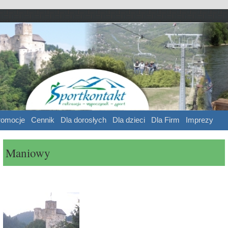
ntakt
 sport
romocje
Cennik
Dla dorosłych
Dla dzieci
Dla Firm
Imprezy
Maniowy