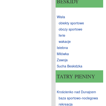
BESKIDY
Wisła
obiekty sportowe
obozy sportowe
ferie
wakacje
Istebna
Milówka
Zawoja
Sucha Beskidzka
TATRY PIENINY
Krościenko nad Dunajcem
baza sportowo-noclegowa
rekreacja