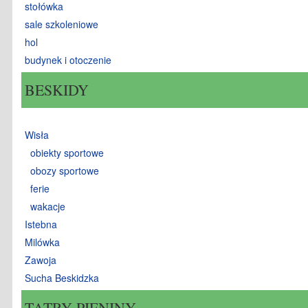
stołówka
sale szkoleniowe
hol
budynek i otoczenie
BESKIDY
Wisła
obiekty sportowe
obozy sportowe
ferie
wakacje
Istebna
Milówka
Zawoja
Sucha Beskidzka
TATRY PIENINY