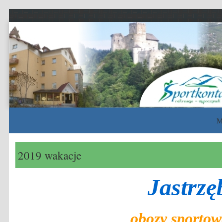
Sportkontakt
rekreacja – wypoczynek – sport
M
Skip to content
2019 wakacje
Jastrzę
obozy sportow